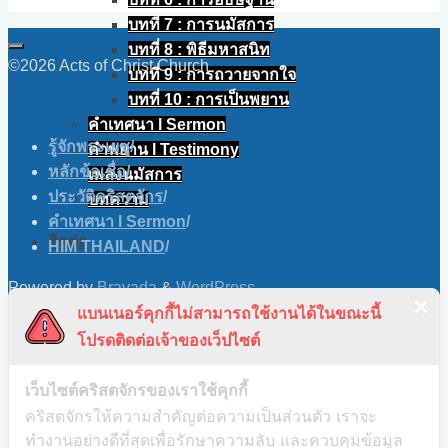
บทที่ 7 : การนมัสการ
บทที่ 8 : พิธีมหาสนิท
©2026 Acts of Christ Church
บทที่ 9 : การถวายจากใจ
บทที่ 10 : การเป็นพยาน
คำเทศนา l Sermon
รู้จักพระเยซู
/
คำพยาน l Testimony
หลักข้อเชื่อ
/
เพลงนมัสการ
ประวัติคริสตจักร
/
บทความ
คำเทศนา l Sermon
/
ติดต่อ
HIM THAILAND
/
Powered by
Bravada
&
WordPress
.
ไทย
แบนเนอร์คุกกี้ไม่สามารถใช้งานได้ในขณะนี้
Skip to content
โปรดติดต่อเจ้าของเว็ปไซต์
ไทย
Open toolbar
English
Accessibility Tools
เว็บไซต์คริสตจักรของเราใช้คุกกี้
คริสตจักรให้ความสำคัญต่อความเป็นส่วนตัว เราจะ
Increase Text
ทำงานอย่างดีที่สุดเพื่อรักษาความลับ และควบคุมข้อมูล