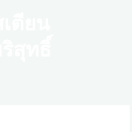
สเตียน
สุทธิ์