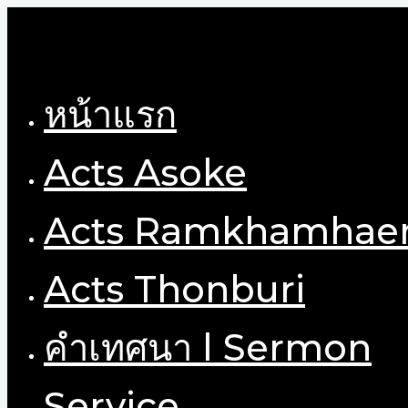
Skip
to
content
หน้าแรก
Acts Asoke
Acts Ramkhamhae
Acts Thonburi
คำเทศนา l Sermon
Service