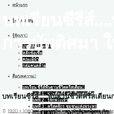
หน้าแรก
บทเรียนซีรีส์…
รู้จักพระเยซู
การบัพติศมา ใ
รู้จักเรา
ประวัติคริสตจักร
หลักข้อเชื่อ
คณะผู้นำ
กลุ่มคนคล้าย
สื่อ/บทความ
บทเรียน ซีรีส์พื้นฐานชีวิตคริสเตียน
บทที่ 1 : พระคัมภีร์ หนังสือแห่งชีวิต
บทเรียนซีรีส์….พื้นฐานชีวิตคริสเตีย
บทที่ 2 : รู้จักพระเจ้า
บทที่ 3 : คริสตจักร ชุมชนแห่งพระพร
Full
1920 × 1080
pixels
บทที่ 4 : การบัพติศมาในพระวิญญา
บทที่ 4 : การบัพติศมาในพระวิญญาณบริสุทธิ์