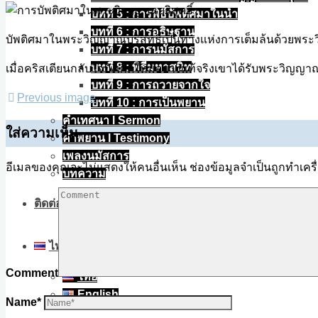
size
บทที่ 5 : การพิธีบัพติศมาในน้ำ
บทที่ 6 : การอธิษฐาน
บัพติศมาในพระวิญญาณบริสุทธิ์เป็นทางแห่งการเต็มล้นด้ว
บทที่ 7 : การนมัสการ
บทที่ 8 : พิธีมหาสนิท
เมื่อคริสเตียนกลับใจบังเกิดใหม่อย่างแท้จริงเขาได้รับพระวิญญาณบ
บทที่ 9 : การถวายจากใจ
Previous image
บทที่ 10 : การเป็นพยาน
คำเทศนา l Sermon
ใส่ความเห็น
คำพยาน l Testimony
เพลงนมัสการ
อีเมลของคุณจะไม่แสดงให้คนอื่นเห็น
ช่องข้อมูลจำเป็นถูกทำเค
บทความ
ติดต่อ
ไทย
Comment
ไทย
English
Name
*