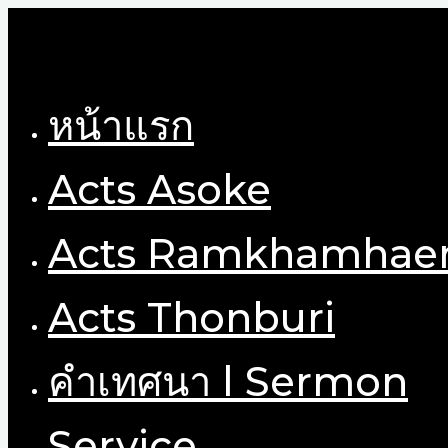
Skip
to
content
หน้าแรก
Acts Asoke
Acts Ramkhamhae
Acts Thonburi
คำเทศนา l Sermon
Service