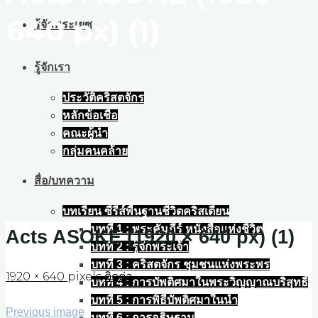
640 px) (1)
รู้จักพระเยซู
รู้จักเรา
ประวัติคริสตจักร
หลักข้อเชื่อ
คณะผู้นำ
กลุ่มคนคล้าย
สื่อ/บทความ
บทเรียน ซีรีส์พื้นฐานชีวิตคริสเตียน
บทที่ 1 : พระคัมภีร์ หนังสือแห่งชีวิต
Acts ASOKE (1920 × 640 px) (1)
บทที่ 2 : รู้จักพระเจ้า
บทที่ 3 : คริสตจักร ชุมชนแห่งพระพร
Full
1920 × 640
pixels
ติดต่อ
บทที่ 4 : การบัพติศมาในพระวิญญาณบริสุทธิ์
size
บทที่ 5 : การพิธีบัพติศมาในน้ำ
Previous image
บทที่ 6 : การอธิษฐาน