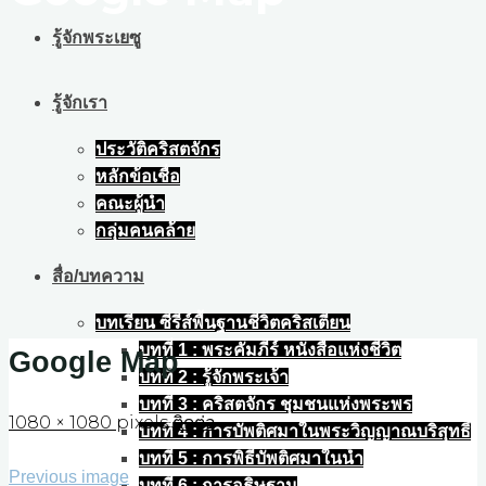
รู้จักพระเยซู
รู้จักเรา
ประวัติคริสตจักร
หลักข้อเชื่อ
คณะผู้นำ
กลุ่มคนคล้าย
สื่อ/บทความ
บทเรียน ซีรีส์พื้นฐานชีวิตคริสเตียน
บทที่ 1 : พระคัมภีร์ หนังสือแห่งชีวิต
Google Map
บทที่ 2 : รู้จักพระเจ้า
บทที่ 3 : คริสตจักร ชุมชนแห่งพระพร
Full
1080 × 1080
pixels
ติดต่อ
บทที่ 4 : การบัพติศมาในพระวิญญาณบริสุทธิ์
size
บทที่ 5 : การพิธีบัพติศมาในน้ำ
Previous image
บทที่ 6 : การอธิษฐาน