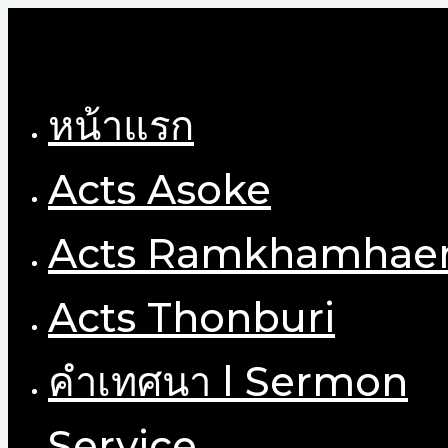
Skip
to
content
หน้าแรก
Acts Asoke
Acts Ramkhamhae
Acts Thonburi
คำเทศนา l Sermon
Service