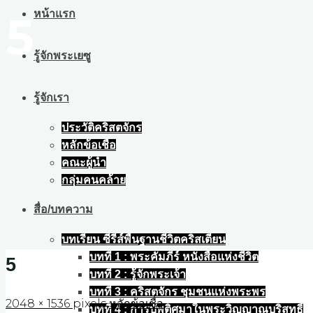
หน้าแรก
5
รู้จักพระเยซู
รู้จักเรา
ประวัติคริสตจักร
หลักข้อเชื่อ
คณะผู้นำ
กลุ่มคนคล้าย
สื่อ/บทความ
บทเรียน ซีรีส์พื้นฐานชีวิตคริสเตียน
บทที่ 1 : พระคัมภีร์ หนังสือแห่งชีวิต
5
บทที่ 2 : รู้จักพระเจ้า
บทที่ 3 : คริสตจักร ชุมชนแห่งพระพร
Full
2048 × 1536
pixels
หลักข้อเชื่อ
บทที่ 4 : การบัพติศมาในพระวิญญาณบริสุทธิ์