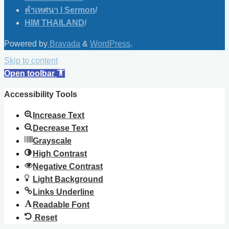
คำเทศนา l Sermon
/
HIM THAILAND
/
Powered by
Bravada
&
WordPress
.
Skip to content
Open toolbar
Accessibility Tools
Increase Text
Decrease Text
Grayscale
High Contrast
Negative Contrast
Light Background
Links Underline
Readable Font
Reset