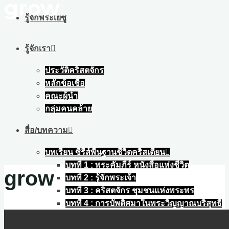
grow
รู้จักพระเยซู
รู้จักเรา
ประวัติคริสตจักร
หลักข้อเชื่อ
คณะผู้นำ
กลุ่มคนคล้าย
สื่อ/บทความ
บทเรียน ซีรีส์พื้นฐานชีวิตคริสเตียน
บทที่ 1 : พระคัมภีร์ หนังสือแห่งชีวิต
grow
บทที่ 2 : รู้จักพระเจ้า
บทที่ 3 : คริสตจักร ชุมชนแห่งพระพร
บทที่ 4 : การบัพติศมาในพระวิญญาณบริสุทธิ์
บทที่ 5 : การพิธีบัพติศมาในน้ำ
บทที่ 6 : การอธิษฐาน